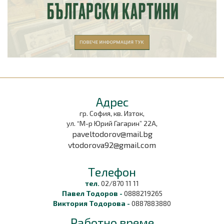
Aдрес
гр. София, кв. Изток,
ул. “М-р Юрий Гагарин” 22А,
paveltodorov@mail.bg
vtodorova92@gmail.com
Tелефон
тел.
02/870 11 11
Павел Тодоров -
0888219265
Виктория Тодорова -
0887883880
Работно време