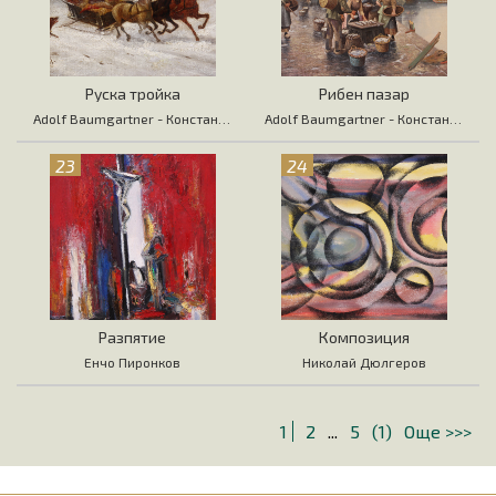
Руска тройка
Рибен пазар
Adolf Baumgartner - Константин Стоилов
Adolf Baumgartner - Константин Стоилов
23
24
Разпятие
Композиция
Енчо Пиронков
Николай Дюлгеров
1
2
...
5
(1)
Още >>>