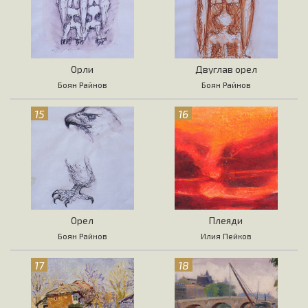
Орли
Двуглав орел
Боян Райнов
Боян Райнов
15
16
Орел
Плеяди
Боян Райнов
Илия Пейков
17
18