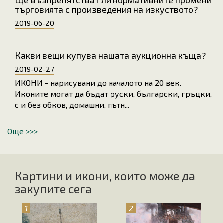
Ще възпрепятстват ли нормативните промени
търговията с произведения на изкуството?
2019-06-20
Какви вещи купува нашата аукционна къща?
2019-02-27
ИКОНИ - нарисувани до началото на 20 век.
Иконите могат да бъдат руски, български, гръцки,
с и без обков, домашни, пътн...
Още >>>
Картини и икони, които може да
закупите сега
1
2