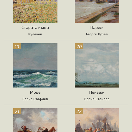
Старата къща
Париж
Кулеков
Георги Рубев
19
20
Море
Пейзаж
Борис Стефчев
Васил Стоилов
21
22