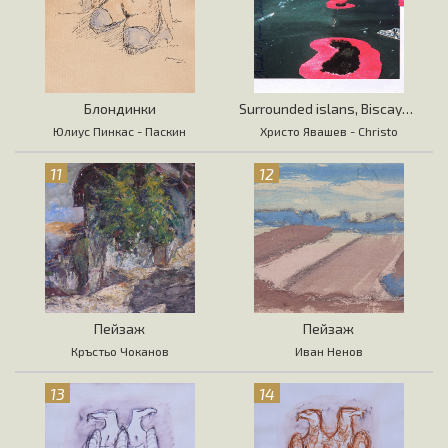
Блондинки
Surrounded islans, Biscayne Bay
Юлиус Пинкас - Паскин
Христо Явашев - Christo
11
12
Пейзаж
Пейзаж
Кръстьо Чоканов
Иван Ненов
13
14