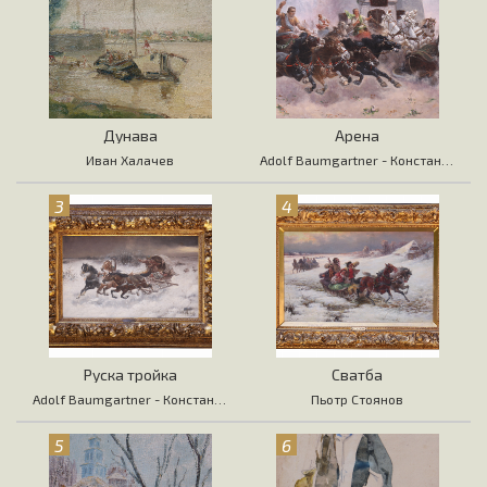
Дунава
Арена
Иван Халачев
Adolf Baumgartner - Константин Стоилов
3
4
Руска тройка
Сватба
Adolf Baumgartner - Константин Стоилов
Пьотр Стоянов
5
6