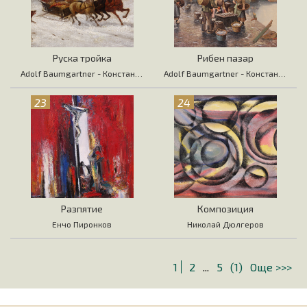
Руска тройка
Рибен пазар
Adolf Baumgartner - Константин Стоилов
Adolf Baumgartner - Константин Стоилов
23
24
Разпятие
Композиция
Енчо Пиронков
Николай Дюлгеров
1
2
...
5
(1)
Още >>>