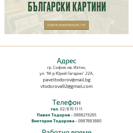
Aдрес
гр. София, кв. Изток,
ул. “М-р Юрий Гагарин” 22А,
paveltodorov@mail.bg
vtodorova92@gmail.com
Tелефон
тел.
02/870 11 11
Павел Тодоров -
0888219265
Виктория Тодорова -
0887883880
Работно време