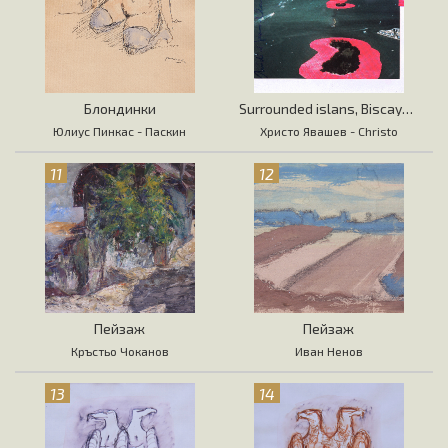
Блондинки
Surrounded islans, Biscayne Bay
Юлиус Пинкас - Паскин
Христо Явашев - Christo
11
12
Пейзаж
Пейзаж
Кръстьо Чоканов
Иван Ненов
13
14