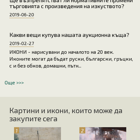
Ще възпрепятстват ли нормативните промени
търговията с произведения на изкуството?
2019-06-20
Какви вещи купува нашата аукционна къща?
2019-02-27
ИКОНИ - нарисувани до началото на 20 век.
Иконите могат да бъдат руски, български, гръцки,
с и без обков, домашни, пътн...
Още >>>
Картини и икони, които може да
закупите сега
1
2