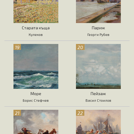
Старата къща
Париж
Кулеков
Георги Рубев
19
20
Море
Пейзаж
Борис Стефчев
Васил Стоилов
21
22