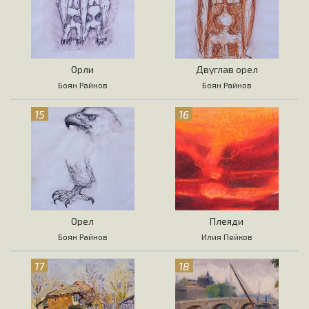
Орли
Двуглав орел
Боян Райнов
Боян Райнов
15
16
Орел
Плеяди
Боян Райнов
Илия Пейков
17
18