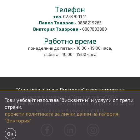
Tелефон
тел.
02/870 11 11
Павел Тодоров -
0888219265
Виктория Тодорова -
0887883880
Работно време
понеделник до петък - 10:00 - 19:00 часа,
събота - 10:00 - 15:00 часа
"Аукционна къща Виктория" е регистрирана
търговска марка на "Арт контакти" ООД
Този уебсайт използва "бисквитки" и услуги от трети
"Галерия Виктория" е регистрирана търговска марка
страни.
на "Тодоров-Кожухаров" ООД
прочети политиката за лични данни на галерия
"Виктория".
in
Ок