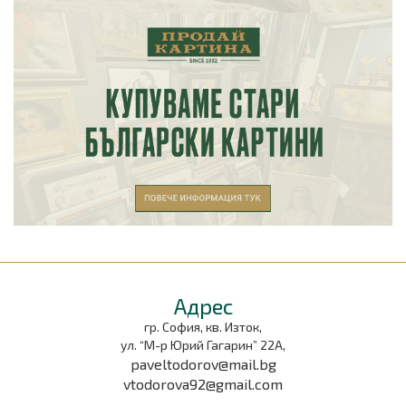
Aдрес
гр. София, кв. Изток,
ул. “М-р Юрий Гагарин” 22А,
paveltodorov@mail.bg
vtodorova92@gmail.com