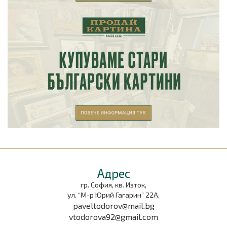
Aдрес
гр. София, кв. Изток,
ул. “М-р Юрий Гагарин” 22А,
paveltodorov@mail.bg
vtodorova92@gmail.com