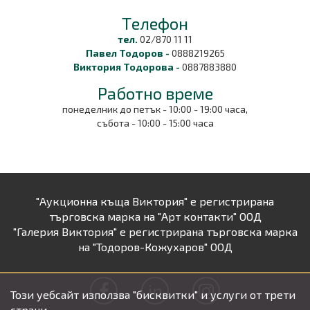
Tелефон
тел.
02/870 11 11
Павел Тодоров -
0888219265
Виктория Тодорова -
0887883880
Работно време
понеделник до петък - 10:00 - 19:00 часа,
събота - 10:00 - 15:00 часа
"Аукционна къща Виктория" е регистрирана
търговска марка на "Арт контакти" ООД
"Галерия Виктория" е регистрирана търговска марка
на "Тодоров-Кожухаров" ООД
in
Този уебсайт използва "бисквитки" и услуги от трети
страни.