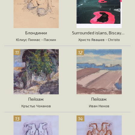
Блондинки
Surrounded islans, Biscayne Bay
Юлиус Пинкас - Паскин
Христо Явашев - Christo
11
12
Пейзаж
Пейзаж
Кръстьо Чоканов
Иван Ненов
13
14