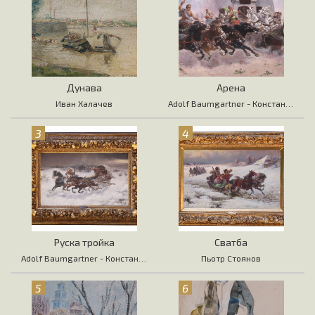
Дунава
Арена
Иван Халачев
Adolf Baumgartner - Константин Стоилов
3
4
Руска тройка
Сватба
Adolf Baumgartner - Константин Стоилов
Пьотр Стоянов
5
6