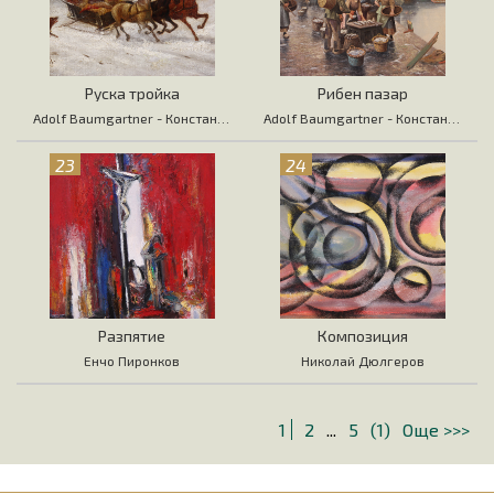
Руска тройка
Рибен пазар
Adolf Baumgartner - Константин Стоилов
Adolf Baumgartner - Константин Стоилов
23
24
Разпятие
Композиция
Енчо Пиронков
Николай Дюлгеров
1
2
...
5
(1)
Още >>>