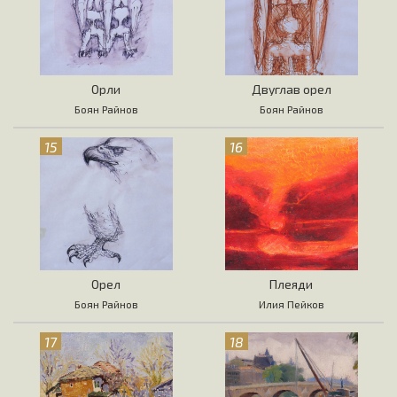
Орли
Двуглав орел
Боян Райнов
Боян Райнов
15
16
Орел
Плеяди
Боян Райнов
Илия Пейков
17
18