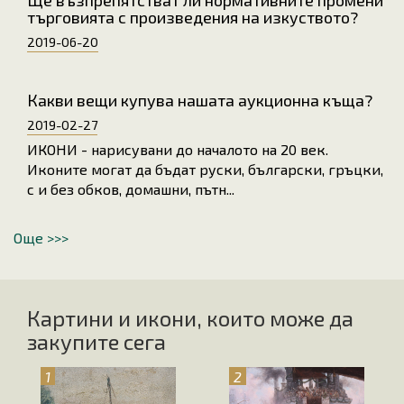
Ще възпрепятстват ли нормативните промени
търговията с произведения на изкуството?
2019-06-20
Какви вещи купува нашата аукционна къща?
2019-02-27
ИКОНИ - нарисувани до началото на 20 век.
Иконите могат да бъдат руски, български, гръцки,
с и без обков, домашни, пътн...
Още >>>
Картини и икони, които може да
закупите сега
1
2