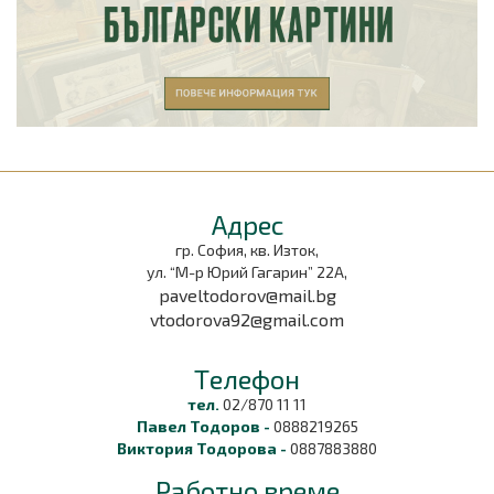
Aдрес
гр. София, кв. Изток,
ул. “М-р Юрий Гагарин” 22А,
paveltodorov@mail.bg
vtodorova92@gmail.com
Tелефон
тел.
02/870 11 11
Павел Тодоров -
0888219265
Виктория Тодорова -
0887883880
Работно време