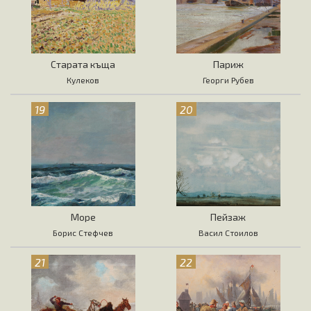
Старата къща
Париж
Кулеков
Георги Рубев
19
20
Море
Пейзаж
Борис Стефчев
Васил Стоилов
21
22