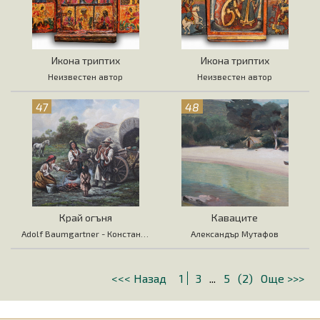
Икона триптих
Икона триптих
Неизвестен автор
Неизвестен автор
47
48
Край огъня
Каваците
Adolf Baumgartner - Константин Стоилов
Александър Мутафов
<<< Назад
1
3
...
5
(2)
Още >>>