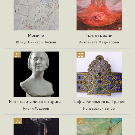
Момиче
Трите грации
Юлиус Пинкас - Паскин
Антоанета Маджарова
31
32
Бюст на италианска аристократка
Пафта Беломорска Тракия
Кирил Тодоров
Неизвестен автор
33
34