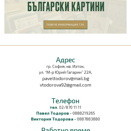
Aдрес
гр. София, кв. Изток,
ул. “М-р Юрий Гагарин” 22А,
paveltodorov@mail.bg
vtodorova92@gmail.com
Tелефон
тел.
02/870 11 11
Павел Тодоров -
0888219265
Виктория Тодорова -
0887883880
Работно време