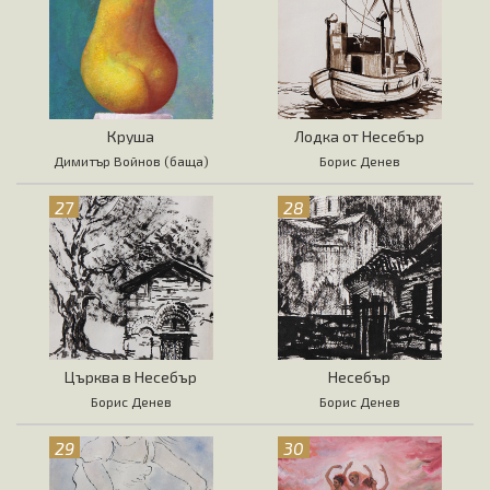
Круша
Лодка от Несебър
Димитър Войнов (баща)
Борис Денев
27
28
Църква в Несебър
Несебър
Борис Денев
Борис Денев
29
30