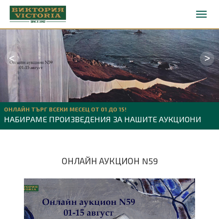
<
>
ОНЛАЙН ТЪРГ ВСЕКИ МЕСЕЦ ОТ 01 ДО 15!
НАБИРАМЕ ПРОИЗВЕДЕНИЯ ЗА НАШИТЕ АУКЦИОНИ
ОНЛАЙН АУКЦИОН N59