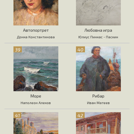
Автопортрет
Любовна игра
Донка Константинова
Юлиус Пинкас - Паскин
39
40
Море
Рибар
Наполеон Алеков
Иван Матеев
41
42