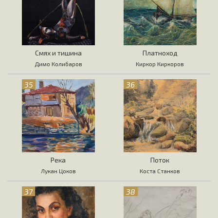
Смях и тишина
Платноход
Димо Колибаров
Киркор Киркоров
35
36
Река
Поток
Лукан Цоков
Коста Станков
37
38