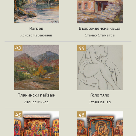
Изгрев
Възрожденска къща
Христо Кабакчиев
Станьо Стаматов
43
44
Планински пейзаж
Голо тяло
Атанас Михов
Стоян Венев
45
46