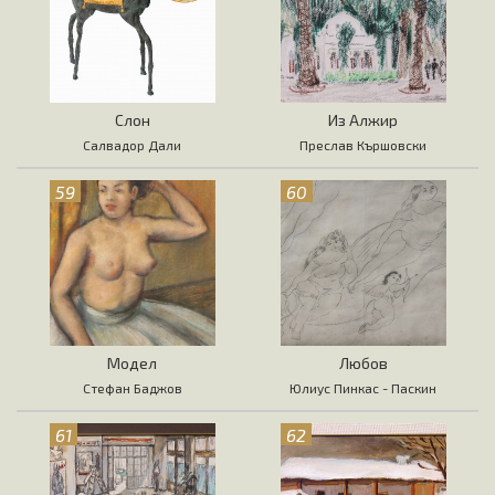
Слон
Из Алжир
Салвадор Дали
Преслав Кършовски
59
60
Модел
Любов
Стефан Баджов
Юлиус Пинкас - Паскин
61
62