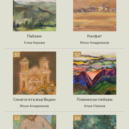
Пайзаж
Калфат
Елка Кирова
Мони Аладжемов
51
52
Синагогата във Видин
Планински пейзаж
Мони Аладжемов
Илия Пейков
53
54