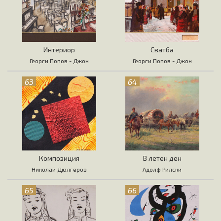
Интериор
Сватба
Георги Попов - Джон
Георги Попов - Джон
63
64
Композиция
В летен ден
Николай Дюлгеров
Адолф Рилски
65
66