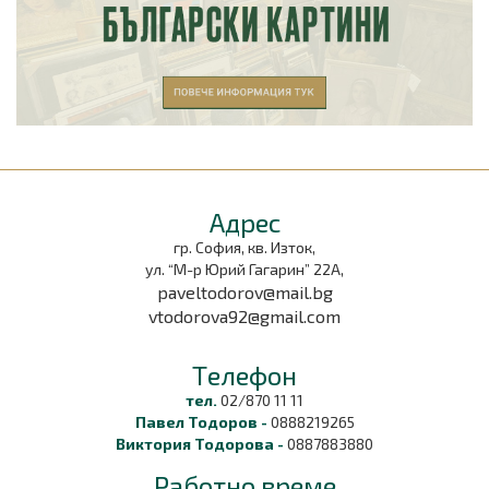
Aдрес
гр. София, кв. Изток,
ул. “М-р Юрий Гагарин” 22А,
paveltodorov@mail.bg
vtodorova92@gmail.com
Tелефон
тел.
02/870 11 11
Павел Тодоров -
0888219265
Виктория Тодорова -
0887883880
Работно време