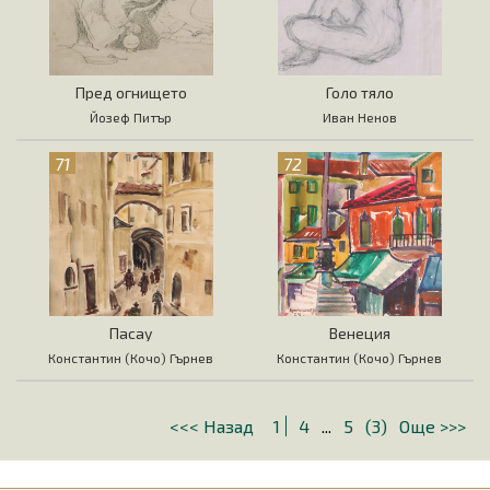
Пред огнището
Голо тяло
Йозеф Питър
Иван Ненов
71
72
Пасау
Венеция
Константин (Кочо) Гърнев
Константин (Кочо) Гърнев
<<< Назад
1
4
...
5
(3)
Още >>>