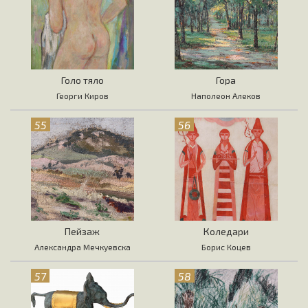
Голо тяло
Гора
Георги Киров
Наполеон Алеков
55
56
Пейзаж
Коледари
Александра Мечкуевска
Борис Коцев
57
58