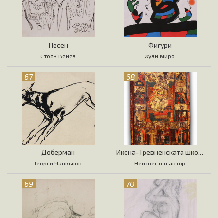
Песен
Фигури
Стоян Венев
Хуан Миро
67
68
Доберман
Икона-Тревненската школа
Георги Чапкънов
Неизвестен автор
69
70