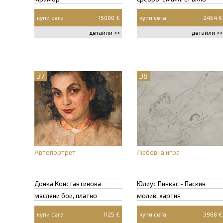
купи сега
15000 €
купи сега
2454 €
детайли >>
детайли >>
37
38
Автопортрет
Любовна игра
Донка Константинова
Юлиус Пинкас - Паскин
маслени бои, платно
молив, хартия
купи сега
1125 €
купи сега
3988 €