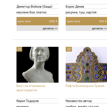
Димитър Войнов (баща)
Борис Денев
маслени бои, платно
рисунка, туш, хартия
купи сега
1200 €
купи сега
450 €
детайли >>
детайли >>
31
32
Бюст на италианска
Пафта Беломорска Тракия
аристократка
Кирил Тодоров
Неизвестен автор
мрамор
сребро, емайл, стъкло