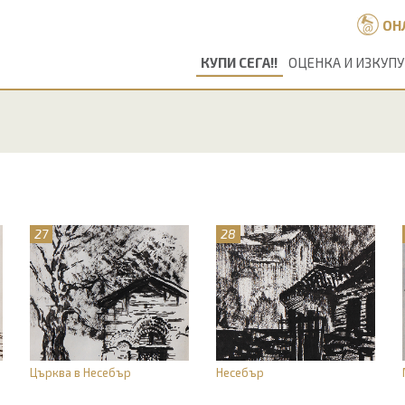
ОН
КУПИ СЕГА!!
ОЦЕНКА И ИЗКУП
27
28
Църква в Несебър
Несебър