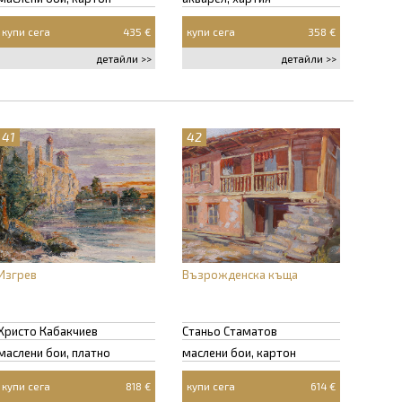
купи сега
435 €
купи сега
358 €
детайли >>
детайли >>
41
42
Изгрев
Възрожденска къща
Христо Кабакчиев
Станьо Стаматов
маслени бои, платно
маслени бои, картон
купи сега
818 €
купи сега
614 €