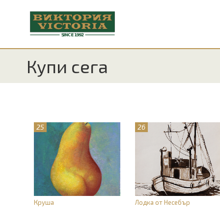
Купи сега
25
26
Круша
Лодка от Несебър