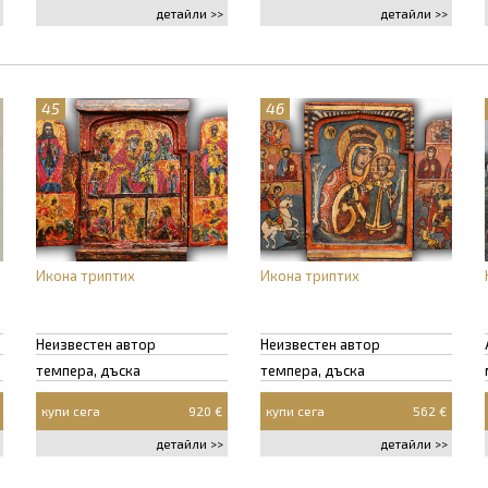
детайли >>
детайли >>
45
46
Икона триптих
Икона триптих
Неизвестен автор
Неизвестен автор
темпера, дъска
темпера, дъска
купи сега
920 €
купи сега
562 €
детайли >>
детайли >>