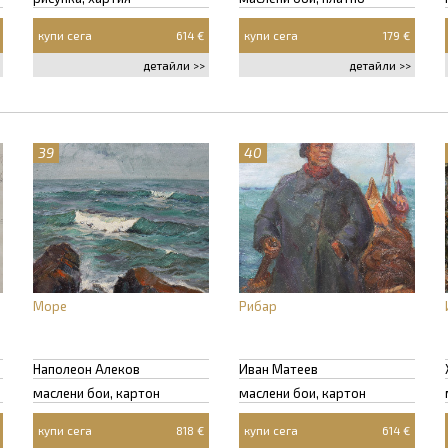
купи сега
614 €
купи сега
179 €
детайли >>
детайли >>
39
40
Море
Рибар
Наполеон Алеков
Иван Матеев
маслени бои, картон
маслени бои, картон
купи сега
818 €
купи сега
614 €