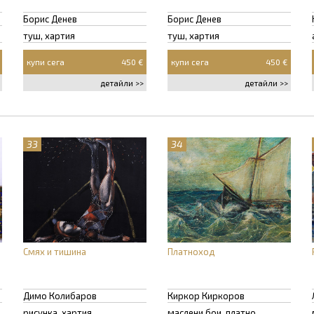
Борис Денев
Борис Денев
туш, хартия
туш, хартия
купи сега
450 €
купи сега
450 €
детайли >>
детайли >>
33
34
Смях и тишина
Платноход
Димо Колибаров
Киркор Киркоров
рисунка, хартия
маслени бои, платно