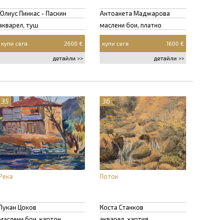
Юлиус Пинкас - Паскин
Антоанета Маджарова
акварел, туш
маслени бои, платно
купи сега
2600 €
купи сега
1600 €
детайли >>
детайли >>
35
36
Река
Поток
Лукан Цоков
Коста Станков
маслени бои, картон
акварел, хартия