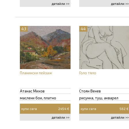
детайли >>
детайли >>
43
44
Планински пейзаж
Голо тяло
Атанас Михов
Стоян Венев
маслени бои, платно
рисунка, туш, акварел
купи сега
2454 €
купи сега
562 €
детайли >>
детайли >>