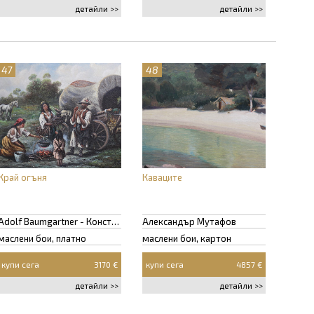
детайли >>
детайли >>
47
48
Край огъня
Каваците
Adolf Baumgartner - Константин Стоилов
Александър Мутафов
маслени бои, платно
маслени бои, картон
купи сега
3170 €
купи сега
4857 €
детайли >>
детайли >>