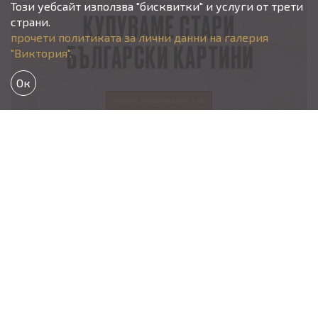
Този уебсайт използва "бисквитки" и услуги от трети
страни.
прочети политиката за лични данни на галерия
"Виктория".
Ок
Aдрес
гр. София, кв. Изток,
ул. “М-р Юрий Гагарин” 22А,
paveltodorov@mail.bg
vtodorova92@gmail.com
Tелефон
тел.
02/870 11 11
Павел Тодоров -
0888219265