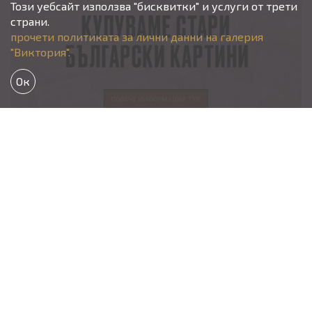
Този уебсайт използва "бисквитки" и услуги от трети
страни.
прочети политиката за лични данни на галерия
"Виктория".
Ок
Aдрес
гр. София, кв. Изток,
ул. “М-р Юрий Гагарин” 22А,
paveltodorov@mail.bg
vtodorova92@gmail.com
Tелефон
тел.
02/870 11 11
Павел Тодоров -
0888219265