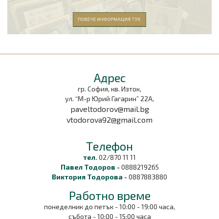
Aдрес
гр. София, кв. Изток,
ул. “М-р Юрий Гагарин” 22А,
paveltodorov@mail.bg
vtodorova92@gmail.com
Tелефон
тел.
02/870 11 11
Павел Тодоров -
0888219265
Виктория Тодорова -
0887883880
Работно време
понеделник до петък - 10:00 - 19:00 часа,
събота - 10:00 - 15:00 часа